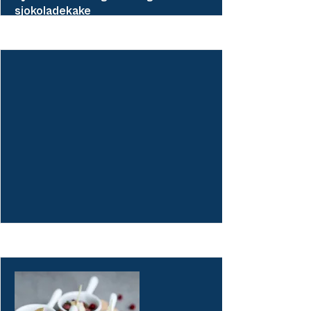
sjokoladekake
Deilige desserter dandert på flotte fat med
rikelig topping. Passer perfekt etter
fingermat eller tapas.
More