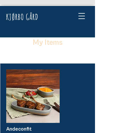
KJØRBO GÅRD
My Items
I'm a title. ​Click here to edit me.
Andeconfit