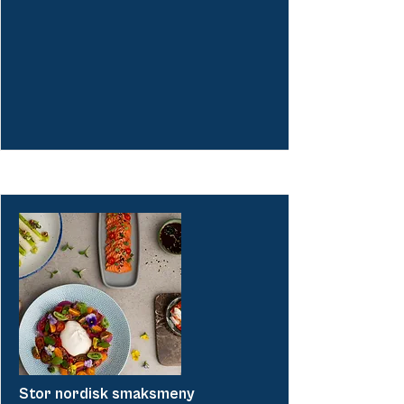
More
More
Stor nordisk smaksmeny