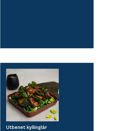
More
More
Utbenet kyllinglår