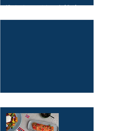
Vår største meny og store anbefaling for en
hver anledning. Kreativ og variert meny der
alle vil finne sine favoritter. Menyen blir levert
på flotte fat og skåler, og noen retter i
porsjonsformer.
More