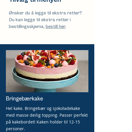
Ønsker du å legge til ekstra retter?
Du kan legge til ekstra retter i
bestillingsskjema,
bestill her
.
Bringebærkake
Hel kake. Bringebær og sjokoladekake
med masse deilig topping. Passer perfekt
på kakebordet! Kaken holder til 12-15
personer.