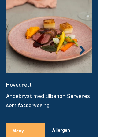
Hovedrett
Dessert
Andebryst med tilbehør. Serveres
Mangomousse dande
som fatservering.
vårt porselen.
Allergen
Meny