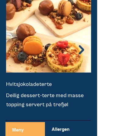
Hvitsjokoladeterte
Hvitsjokoladetert
Deilig dessert-terte med masse
Deilig dessert-te
topping servert på trefjøl
topping servert på
Allergen
Meny