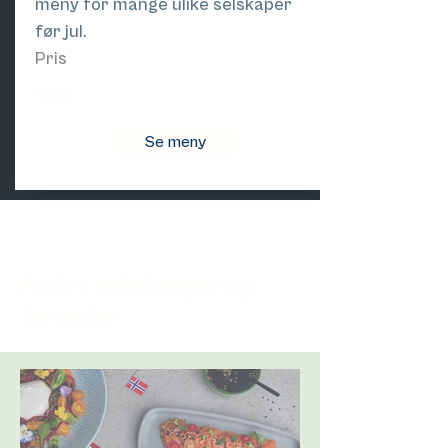
meny for mange ulike selskaper
før jul.
Pris
549
Se meny
Andre anledninger og
tjenester